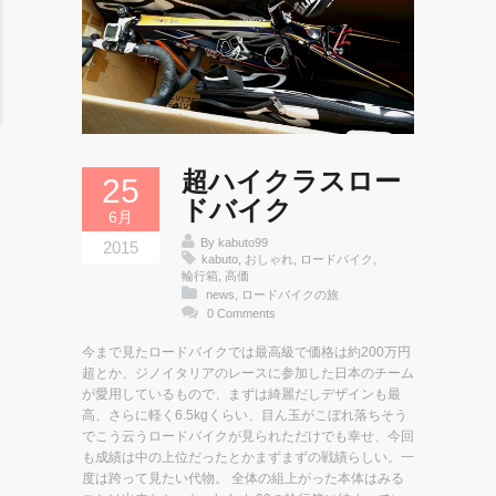
超ハイクラスロー
25
ドバイク
6月
By
kabuto99
2015
kabuto
,
おしゃれ
,
ロードバイク
,
輪行箱
,
高価
news
,
ロードバイクの旅
0 Comments
今まで見たロードバイクでは最高級で価格は約200万円
超とか、ジノイタリアのレースに参加した日本のチーム
が愛用しているもので、まずは綺麗だしデザインも最
高、さらに軽く6.5kgくらい、目ん玉がこぼれ落ちそう
でこう云うロードバイクが見られただけでも幸せ、今回
も成績は中の上位だったとかまずまずの戦績らしい。一
度は跨って見たい代物。 全体の組上がった本体はみる