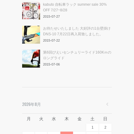
kabuto 自転車ラック summer sale 30%
OFF 7/27~8/28
2015-07-27
お待たせいたしました 大好評の1台壁掛け
DNS-10 7月22日再入荷致しました。
2015-07-22
第6回びえいセンチュリーライド160Kｍの
ロングライド
2015-07-06
2026年8月
月
火
水
木
金
土
日
1
2