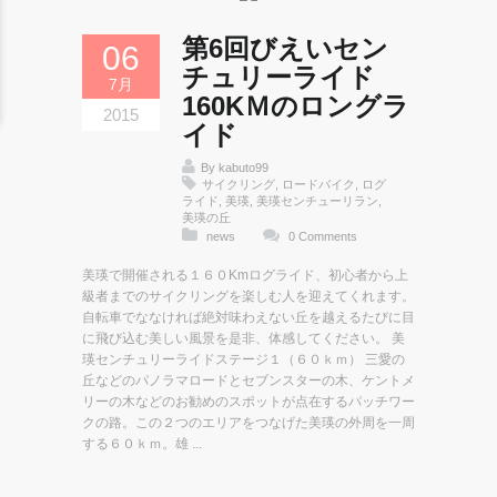
第6回びえいセン
06
チュリーライド
7月
160KＭのロングラ
2015
イド
By
kabuto99
サイクリング
,
ロードバイク
,
ログ
ライド
,
美瑛
,
美瑛センチューリラン
,
美瑛の丘
news
0 Comments
美瑛で開催される１６０Kmログライド、初心者から上
級者までのサイクリングを楽しむ人を迎えてくれます。
自転車でななければ絶対味わえない丘を越えるたびに目
に飛び込む美しい風景を是非、体感してください。 美
瑛センチュリーライドステージ１（６０ｋｍ） 三愛の
丘などのパノラマロードとセブンスターの木、ケントメ
リーの木などのお勧めのスポットが点在するパッチワー
クの路。この２つのエリアをつなげた美瑛の外周を一周
する６０ｋｍ。雄 ...