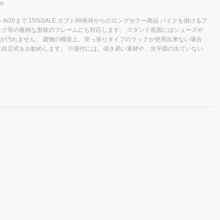
ts
19～6/20まで 15%SALE カブト99発祥からのロングセラー商品 バイクを掛けるフ
ック等の複雑な形状のフレームにも対応します。 スタンド底面にはシューズや
が汚れません。 建物の構造上、突っ張りタイプのラックが使用出来ない場合
は自立式をお勧めします。 ※据付には、傾き易い素材や、水平面の出ていない