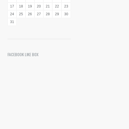
17
18
19
20
21
22
23
24
25
26
27
28
29
30
31
FACEBOOK LIKE BOX