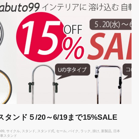
スタンド５/20～6/19まで15%SALE
o99
,
サイクル
,
スタンド
,
スタンド式
,
セール
,
バイク
,
ラック
,
掛け
,
新製品
,
日本
車スタンド