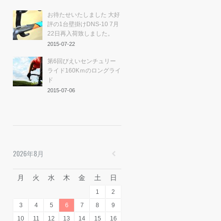
お待たせいたしました 大好
評の1台壁掛けDNS-10 7月
22日再入荷致しました。
2015-07-22
第6回びえいセンチュリー
ライド160Kｍのロングライ
ド
2015-07-06
2026年8月
月
火
水
木
金
土
日
1
2
3
4
5
6
7
8
9
10
11
12
13
14
15
16