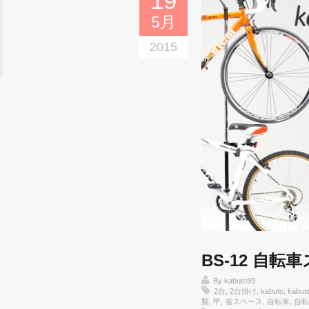
19
5月
2015
BS-12 自転車
By
kabuto99
2台
,
2台掛け
,
kabuto
,
kabut
製
,
甲
,
省スペース
,
自転車
,
自転